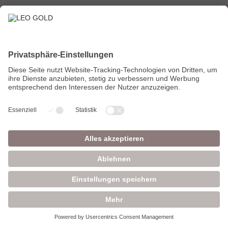
HOME
SHOP
Über uns
Kaffee
Onlineshop
Abonnements
Laden & Bar
Geschenke
Kontakt
Zubehör
IMPRESSUM
KONTAKT
AGB
Querumer Straße 3
Versandkosten
38104 Braunschweig
Datenschutz
Telefon 0531 - 1217354
info@leogold.de